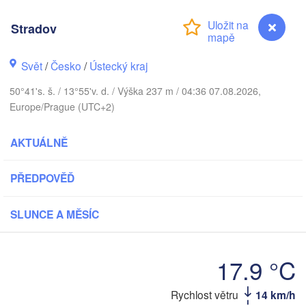
Aarhus
Stradov
DÁNSKO
København
Svět
/
Česko
/
Ústecký kraj
50°41's. š. / 13°55'v. d. / Výška 237 m / 04:36 07.08.2026,
Europe/Prague (UTC+2)
Gdań
Koszalin
Rostock
AKTUÁLNĚ
Hamburg
Szczecin
Bydgoszcz
en
PŘEDPOVĚĎ
Berlin
Poznań
Hannover
SLUNCE A MĚSÍC
Zielona Góra
P
17.9 °C
NĚMECKO
Leipzig
Kassel
Wrocław
Dresden
Rychlost větru
14 km/h
Stradov