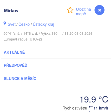
Aarhus
Mírkov
ÁNSKO
København
Svět
/
Česko
/
Ústecký kraj
50°41's. š. / 14°6'v. d. / Výška 390 m / 11:20 08.08.2026,
Europe/Prague (UTC+2)
Gdańs
Koszalin
Rostock
AKTUÁLNĚ
Hamburg
Szczecin
V
Bydgoszcz
n
PŘEDPOVĚĎ
Berlin
Poznań
Hannover
SLUNCE A MĚSÍC
Zielona Góra
P
19.9 °C
NĚMECKO
Leipzig
assel
Wrocław
Dresden
Mírkov
Rychlost větru
11 km/h