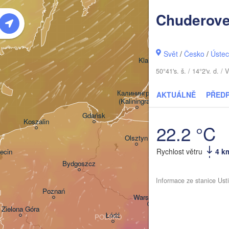
Rīga
Chuderov
LO
Šiauliai
Svět
/
Česko
/
Ústec
Klaipėda
50°41's. š. / 14°2'v. d.
LITVA
Калининград

AKTUÁLNĚ
PŘED
(Kaliningrad)
Gdańsk
Koszalin
22.2 °C
Гродна

Olsztyn
(Hrodna)
Rychlost větru
4 k
ecin
Bydgoszcz
Informace ze stanice Ust
Poznań
Брэст

Warszawa
(Brest)
Zielona Góra
Łódź
POLSKO