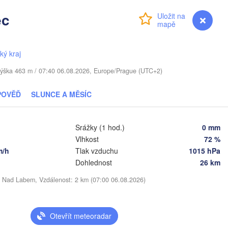
ec
Přihlášení
Premium
myVentusky
Předpověď
TYŠSKO
ký kraj
Daugavpils
 / Výška 463 m / 07:40 06.08.2026, Europe/Prague (UTC+2)
Віцебск

(Viciebsk)
Смоленск

POVĚĎ
SLUNCE A MĚSÍC
(Smolensk)
Vilnius
Мінск

Магілёў

Srážky (1 hod.)
0 mm
(Minsk)
(Mahilioŭ)
Vlhkost
72 %
Бря
m/h
Tlak vzduchu
1015 hPa
BĚLORUSKO
Бабруйск

Баранавічы

(Bry
Dohlednost
26 km
(Babrujsk)
(Baranavičy)
Салігорск

(Salihorsk)
i Nad Labem, Vzdálenost: 2 km (07:00 06.08.2026)
Гомель

(Homieĺ)
Пінск

Мазыр

(Pinsk)
(Mazyr)
Otevřít meteoradar
Чернігів

(Chernihiv)