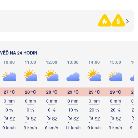
Рівне

Київ

(Rivne)
Житомир

(Kyiv)
(Zhytomyr)
По
Черкаси

Хмельницький

(P
Вінниця

(Cherkasy)
(Khmelnytskyi)
Кременчук

(Vinnytsia)
Франківськ

(Kremenchuk)
ĚĎ NA 24 HODIN
-Frankivsk)
Кропивницький

UKRAJINA
10:00
11:00
12:00
13:00
14:00
15:00
16:
Чернівці

(Kropyvnytskyi)
(Chernivtsi)
Кривий Ріг

(Kryvyi Rih)
V
Миколаїв

27 °C
28 °C
28 °C
29 °C
29 °C
29 °C
29 
MOLDAVSKO
Chișinău
(Mykolaiv)
Одеса

0 mm
0 mm
0 mm
0 mm
0 mm
0 mm
0 
(Odesa)
0 %
0 %
0 %
10 %
20 %
20 %
20
SZ
SZ
SZ
SZ
SZ
SZ
u
Brașov
RUMUNSKO
Galați
9 km/h
9 km/h
6 km/h
11 km/h
9 km/h
9 km/h
9 k
Севастополь