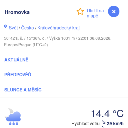
s
Hromovka
København
Svět
/
Česko
/
Královéhradecký kraj
Калини
(Kalin
50°42's. š. / 15°36'v. d. / Výška 1031 m / 22:01 06.08.2026,
Europe/Prague (UTC+2)
Gdańsk
Koszalin
Rostock
Ols
AKTUÁLNĚ
Szczecin
Bydgoszcz
PŘEDPOVĚĎ
Berlin
Poznań
SLUNCE A MĚSÍC
W
Zielona Góra
Łódź
POLSKO
14.4 °C
KO
Leipzig
Wrocław
Dresden
Rychlost větru
29 km/h
Hromovka