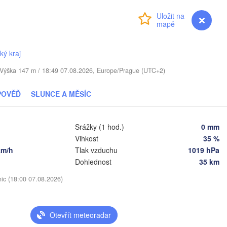
Přihlášení
Premium
myVentusky
Předpověď
TYŠSKO
ký kraj
Daugavpils
. / Výška 147 m / 18:49 07.08.2026, Europe/Prague (UTC+2)
Віцебск

(Viciebsk)
Смоленск

POVĚĎ
SLUNCE A MĚSÍC
(Smolensk)
Vilnius
Мінск

Магілёў

Srážky (1 hod.)
0 mm
(Minsk)
(Mahilioŭ)
Vlhkost
35 %
km/h
Tlak vzduchu
1019 hPa
Брян
BĚLORUSKO
Бабруйск

Баранавічы

(Brya
Dohlednost
35 km
(Babrujsk)
(Baranavičy)
Салігорск

(Salihorsk)
nic (18:00 07.08.2026)
Гомель

(Homieĺ)
Пінск

Мазыр

(Pinsk)
(Mazyr)
Otevřít meteoradar
Чернігів

(Chernihiv)