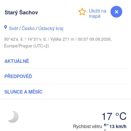
Aarhus
Starý Šachov
NSKO
København
Svět
/
Česko
/
Ústecký kraj
50°42's. š. / 14°21'v. d. / Výška 271 m / 00:07 09.08.2026,
Europe/Prague (UTC+2)
Gdańsk
Koszalin
Rostock
AKTUÁLNĚ
Hamburg
Szczecin
Bydgoszcz
PŘEDPOVĚĎ
Berlin
Poznań
SLUNCE A MĚSÍC
nnover
Zielona Góra
Ł
POL
17 °C
NĚMECKO
Leipzig
ssel
Wrocław
Dresden
Rychlost větru
13 km/h
Starý Šachov