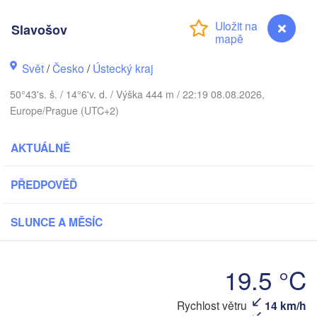
Aarhus
Slavošov
ÁNSKO
København
Svět
/
Česko
/
Ústecký kraj
50°43's. š. / 14°6'v. d. / Výška 444 m / 22:19 08.08.2026,
Europe/Prague (UTC+2)
Gdańs
Koszalin
Rostock
AKTUÁLNĚ
Hamburg
Szczecin
Bydgoszcz
PŘEDPOVĚĎ
n
Berlin
Poznań
SLUNCE A MĚSÍC
Hannover
Zielona Góra
P
19.5 °C
NĚMECKO
Leipzig
assel
Wrocław
Dresden
Rychlost větru
14 km/h
Slavošov