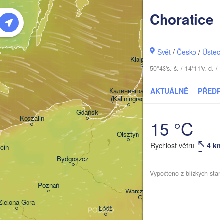
Rīga
Choratice
LO
Šiauliai
Svět
/
Česko
/
Ústec
Klaipėda
50°43's. š. / 14°11'v. d
LITVA
Калининград

AKTUÁLNĚ
PŘED
(Kaliningrad)
Gdańsk
Koszalin
15 °C
Гродна

Olsztyn
(Hrodna)
Rychlost větru
4 k
cin
Bydgoszcz
Vypočteno z blízkých sta
Poznań
Брэст

Warszawa
(Brest)
Zielona Góra
Łódź
POLSKO