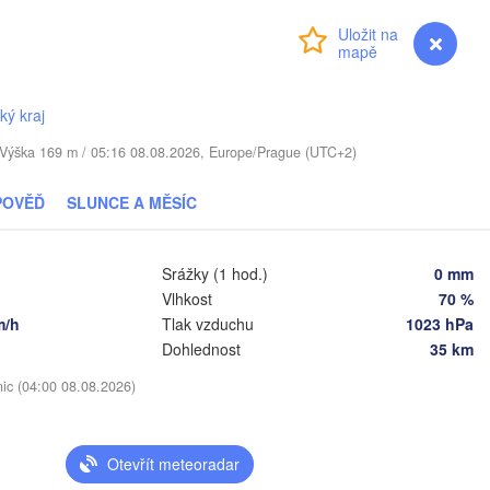
Přihlášení
Premium
myVentusky
Předpověď
TYŠSKO
ký kraj
Daugavpils
. / Výška 169 m / 05:16 08.08.2026, Europe/Prague (UTC+2)
Віцебск

(Viciebsk)
Смоленск

POVĚĎ
SLUNCE A MĚSÍC
(Smolensk)
Vilnius
Мінск

Магілёў

Srážky (1 hod.)
0 mm
(Minsk)
(Mahilioŭ)
Vlhkost
70 %
m/h
Tlak vzduchu
1023 hPa
Брян
BĚLORUSKO
Бабруйск

Баранавічы

(Bry
Dohlednost
35 km
(Babrujsk)
(Baranavičy)
Салігорск

(Salihorsk)
nic (04:00 08.08.2026)
Гомель

(Homieĺ)
Пінск

Мазыр

(Pinsk)
(Mazyr)
Otevřít meteoradar
Чернігів

(Chernihiv)