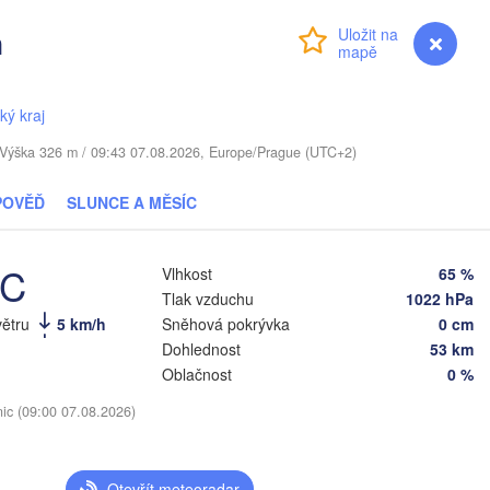
n
Přihlášení
Premium
myVentusky
Předpověď
TYŠSKO
ký kraj
Daugavpils
. / Výška 326 m / 09:43 07.08.2026, Europe/Prague (UTC+2)
Віцебск

(Viciebsk)
Смоленск

POVĚĎ
SLUNCE A MĚSÍC
(Smolensk)
Vilnius
°C
Мінск

Магілёў

Vlhkost
65 %
(Minsk)
(Mahilioŭ)
Tlak vzduchu
1022 hPa
větru
5 km/h
Sněhová pokrývka
0 cm
Брян
BĚLORUSKO
Бабруйск

Баранавічы

(Brya
Dohlednost
53 km
(Babrujsk)
(Baranavičy)
Салігорск

Oblačnost
0 %
(Salihorsk)
Гомель

(Homieĺ)
nic (09:00 07.08.2026)
Пінск

Мазыр

(Pinsk)
(Mazyr)
Чернігів

(Chernihiv)
Otevřít meteoradar