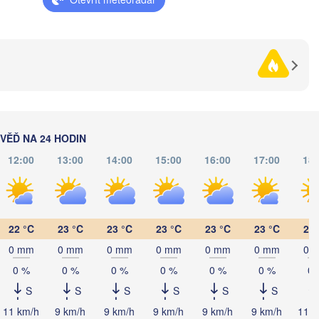
(
Рівне

Київ

(Rivne)
Житомир

(Kyiv)
(Zhytomyr)
Пол
Черкаси

Хмельницький

(Po
Вінниця

(Cherkasy)
(Khmelnytskyi)
Кременчук

(Vinnytsia)
анківськ

(Kremenchuk)
Frankivsk)
Кропивницький

UKRAJINA
ĚĎ NA 24 HODIN
Чернівці

(Kropyvnytskyi)
(Chernivtsi)
12:00
13:00
14:00
15:00
16:00
17:00
18:
Кривий Ріг

(Kryvyi Rih)
Миколаїв

MOLDAVSKO
Chișinău
(Mykolaiv)
22 °C
23 °C
23 °C
23 °C
23 °C
23 °C
23 
Одеса

(Odesa)
0 mm
0 mm
0 mm
0 mm
0 mm
0 mm
0 
0 %
0 %
0 %
0 %
0 %
0 %
0 
Brașov
UMUNSKO
S
S
S
S
S
S
Galați
11 km/h
9 km/h
9 km/h
9 km/h
9 km/h
9 km/h
11 k