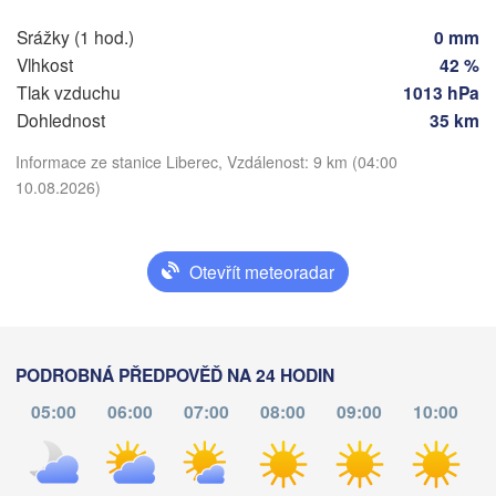
n
Praha
Srážky (1 hod.)
0 mm
Kr
Vlhkost
42 %
ČESKO
Nürnberg
Tlak vzduchu
1013 hPa
Brno
Dohlednost
35 km
Informace ze stanice Liberec, Vzdálenost: 9 km (04:00
SLOVENSK
Linz
Wien
München
10.08.2026)
Stáhnout aplikaci
Salzburg
Budapest
RAKOUSKO
Teplota
Graz
Otevřít meteoradar
MAĎARS
V
2 m nad zemí
S
Pécs
Ljubljana
Zagreb
pá
so
ne
po
út
st
čt
PODROBNÁ PŘEDPOVĚĎ NA 24 HODIN
Verona
Venezia
07. srp
08. srp
09. srp
10. srp
11. srp
12. srp
13. srp
05:00
06:00
07:00
08:00
09:00
10:00
CHORVATSKO
Banja Luka
Bologna
00
01
02
03
04
05
06
BOSNA A 

:00
:00
:00
:00
:00
:00
:00
HERCEGOVINA