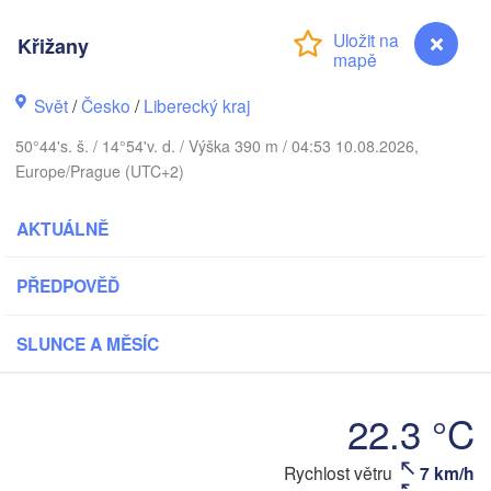
arhus
Křižany
O
København
Svět
/
Česko
/
Liberecký kraj
К
50°44's. š. / 14°54'v. d. / Výška 390 m / 04:53 10.08.2026,
(
Europe/Prague (UTC+2)
Gdańsk
Koszalin
Rostock
AKTUÁLNĚ
burg
Szczecin
Bydgoszcz
PŘEDPOVĚĎ
Berlin
Poznań
SLUNCE A MĚSÍC
ver
Zielona Góra
Łódź
POLSK
22.3 °C
MECKO
Leipzig
l
Wrocław
Dresden
Křižany
Rychlost větru
7 km/h