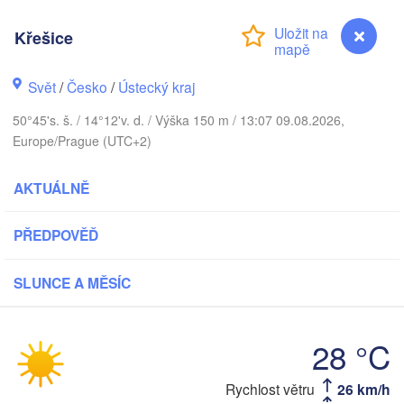
Aarhus
Křešice
NSKO
København
Svět
/
Česko
/
Ústecký kraj
50°45's. š. / 14°12'v. d. / Výška 150 m / 13:07 09.08.2026,
Europe/Prague (UTC+2)
Gdańs
Koszalin
Rostock
AKTUÁLNĚ
Hamburg
Szczecin
Bydgoszcz
PŘEDPOVĚĎ
n
Berlin
Poznań
SLUNCE A MĚSÍC
annover
Zielona Góra
PO
28 °C
NĚMECKO
Leipzig
assel
Wrocław
Dresden
Rychlost větru
26 km/h
Křešice