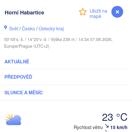
Aarhus
Horní Habartice
NSKO
København
Svět
/
Česko
/
Ústecký kraj
50°45's. š. / 14°20'v. d. / Výška 238 m / 14:34 07.08.2026,
Europe/Prague (UTC+2)
Gdańsk
Koszalin
Rostock
AKTUÁLNĚ
Hamburg
Szczecin
Bydgoszcz
PŘEDPOVĚĎ
Berlin
SLUNCE A MĚSÍC
Poznań
nnover
Zielona Góra
POL
23 °C
NĚMECKO
Leipzig
ssel
Wrocław
Dresden
Rychlost větru
15 km/h
Horní Habartice