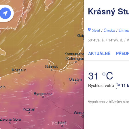
Rīga
Krásný St
LO
Svět
/
Česko
Šiauliai
/
Ústec
Klaipėda
50°45's. š. / 14°9'v. d.
LITVA
AKTUÁLNĚ
PŘED
Калининград

(Kaliningrad)
Gdańsk
Koszalin
31 °C
Гродна

Olsztyn
(Hrodna)
Rychlost větru
11 
cin
Bydgoszcz
Vypočteno z blízkých sta
Poznań
Брэст

Warszawa
(Brest)
Zielona Góra
Łódź
POLSKO