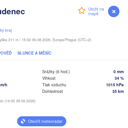
udenec
Přihlášení
Premium
myVentusky
Předpověď
TYŠSKO
ký kraj
Daugavpils
 / Výška 311 m / 15:02 06.08.2026, Europe/Prague (UTC+2)
Віцебск

(Viciebsk)
Смоленск

POVĚĎ
SLUNCE A MĚSÍC
(Smolensk)
Vilnius
Мінск

Магілёў

Srážky (6 hod.)
0 mm
(Minsk)
(Mahilioŭ)
Vlhkost
34 %
km/h
Tlak vzduchu
1015 hPa
Брян
BĚLORUSKO
Бабруйск

Баранавічы

(Bry
Dohlednost
35 km
(Babrujsk)
(Baranavičy)
Салігорск

(Salihorsk)
N
nic (14:00 06.08.2026)
Гомель

(Homieĺ)
Пінск

Мазыр

(Pinsk)
(Mazyr)
Otevřít meteoradar
Чернігів

(Chernihiv)