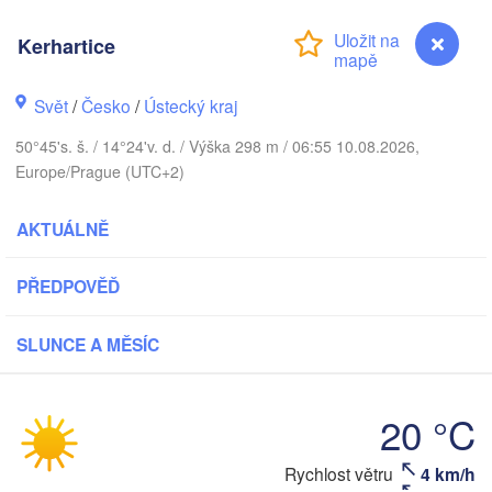
Aarhus
Kerhartice
NSKO
København
Svět
/
Česko
/
Ústecký kraj
50°45's. š. / 14°24'v. d. / Výška 298 m / 06:55 10.08.2026,
Europe/Prague (UTC+2)
Gdańsk
Koszalin
Rostock
AKTUÁLNĚ
Hamburg
Szczecin
Bydgoszcz
PŘEDPOVĚĎ
Berlin
SLUNCE A MĚSÍC
Poznań
nnover
Zielona Góra
Ł
POL
20 °C
NĚMECKO
Leipzig
ssel
Wrocław
Dresden
Kerhartice
Rychlost větru
4 km/h