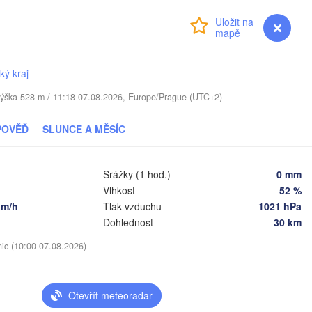
Přihlášení
Premium
myVentusky
Předpověď
TYŠSKO
ký kraj
Daugavpils
 / Výška 528 m / 11:18 07.08.2026, Europe/Prague (UTC+2)
Віцебск

(Viciebsk)
Смоленск

POVĚĎ
SLUNCE A MĚSÍC
(Smolensk)
Vilnius
Srážky (1 hod.)
0 mm
Мінск

Магілёў

(Minsk)
(Mahilioŭ)
Vlhkost
52 %
km/h
Tlak vzduchu
1021 hPa
Бря
BĚLORUSKO
Бабруйск

Баранавічы

(Bry
Dohlednost
30 km
(Babrujsk)
(Baranavičy)
Салігорск

(Salihorsk)
nic (10:00 07.08.2026)
Гомель

(Homieĺ)
Пінск

Мазыр

(Pinsk)
(Mazyr)
Otevřít meteoradar
Чернігів

(Chernihiv)