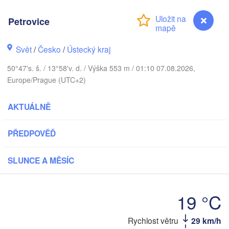
Aarhus
Petrovice
ÁNSKO
København
Svět
/
Česko
/
Ústecký kraj
50°47's. š. / 13°58'v. d. / Výška 553 m / 01:10 07.08.2026,
Europe/Prague (UTC+2)
Gdań
Koszalin
Rostock
AKTUÁLNĚ
Hamburg
Szczecin
PŘEDPOVĚĎ
Bydgoszcz
en
Berlin
SLUNCE A MĚSÍC
Poznań
Hannover
Zielona Góra
P
19 °C
NĚMECKO
Leipzig
Kassel
Wrocław
Rychlost větru
29 km/h
Petrovice