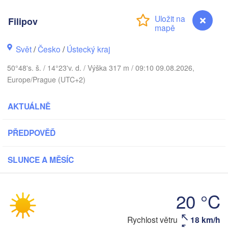
Aarhus
Filipov
NSKO
København
Svět
/
Česko
/
Ústecký kraj
50°48's. š. / 14°23'v. d. / Výška 317 m / 09:10 09.08.2026,
Europe/Prague (UTC+2)
Gdańsk
Koszalin
Rostock
AKTUÁLNĚ
Hamburg
Szczecin
PŘEDPOVĚĎ
Bydgoszcz
Berlin
SLUNCE A MĚSÍC
Poznań
nnover
Zielona Góra
Ł
POL
20 °C
NĚMECKO
Leipzig
ssel
Wrocław
Dresden
Filipov
Rychlost větru
18 km/h