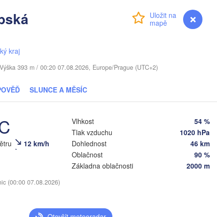
ibská
Přihlášení
Premium
myVentusky
Předpověď
ŠSKO
ký kraj
Daugavpils
. / Výška 393 m / 00:20 07.08.2026, Europe/Prague (UTC+2)
Віцебск

(Viciebsk)
POVĚĎ
SLUNCE A MĚSÍC
Смоленск

(Smolensk)
Vilnius
°C
Vlhkost
54 %
Мінск

Магілёў

(Minsk)
(Mahilioŭ)
Tlak vzduchu
1020 hPa
větru
12 km/h
Dohlednost
46 km
Брянск
BĚLORUSKO
Бабруйск

Баранавічы

Oblačnost
90 %
(Bryans
(Babrujsk)
(Baranavičy)
Základna oblačnosti
2000 m
Салігорск

(Salihorsk)
Гомель

nic (00:00 07.08.2026)
(Homieĺ)
Пінск

Мазыр

(Pinsk)
(Mazyr)
Чернігів

Otevřít meteoradar