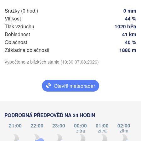
Srážky (0 hod.)
0 mm
ain
Praha
Vlhkost
44 %
ČESKO
Tlak vzduchu
1020 hPa
Nürnberg
Brno
Dohlednost
41 km
Oblačnost
40 %
rt
SLOVEN
Základna oblačnosti
1880 m
Linz
Stáhnout aplikaci
Wien
München
Vypočteno z blízkých stanic (19:30 07.08.2026)
Salzburg
Budape
Teplota
RAKOUSKO
Graz
MAĎA
Otevřít meteoradar
2 m nad zemí
Pécs
Ljubljana
út
st
čt
pá
Zagreb
so
ne
po
o
Verona
Venezia
04. srp
05. srp
06. srp
07. srp
08. srp
09. srp
10. srp
PODROBNÁ PŘEDPOVĚĎ NA 24 HODIN
CHORVATSKO
21:00
22:00
23:00
00:00
01:00
02:00
Banja Luka
15
16
17
18
19
20
21
zítra
zítra
zítra
Bologna
:00
:00
:00
:00
:00
:00
:00
BOSNA A 

HERCEGOVINA