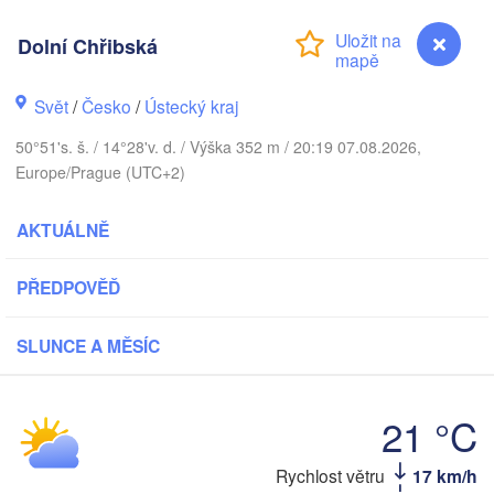
Aarhus
Dolní Chřibská
SKO
København
Svět
/
Česko
/
Ústecký kraj
50°51's. š. / 14°28'v. d. / Výška 352 m / 20:19 07.08.2026,
Europe/Prague (UTC+2)
Gdańsk
Koszalin
Rostock
AKTUÁLNĚ
amburg
Szczecin
PŘEDPOVĚĎ
Bydgoszcz
Berlin
SLUNCE A MĚSÍC
Poznań
nover
Zielona Góra
Ł
POL
21 °C
NĚMECKO
Leipzig
sel
Wrocław
Rychlost větru
17 km/h
Dolní Chřibská