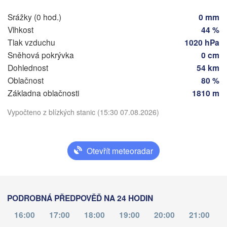
Srážky (0 hod.)
0 mm
ain
Praha
Vlhkost
44 %
ČESKO
Tlak vzduchu
1020 hPa
Nürnberg
Sněhová pokrývka
0 cm
Brno
Dohlednost
54 km
rt
Oblačnost
80 %
SLOVEN
Linz
Stáhnout aplikaci
Wien
München
Základna oblačnosti
1810 m
Salzburg
Vypočteno z blízkých stanic (15:30 07.08.2026)
Budape
Teplota
RAKOUSKO
Graz
MAĎA
2 m nad zemí
Otevřít meteoradar
Pécs
Ljubljana
út
st
čt
pá
so
ne
po
Zagreb
o
Verona
Venezia
04. srp
05. srp
06. srp
07. srp
08. srp
09. srp
10. srp
PODROBNÁ PŘEDPOVĚĎ NA 24 HODIN
CHORVATSKO
Banja Luka
11
12
13
14
15
16
17
:00
:00
:00
:00
:00
:00
:00
Bologna
16:00
17:00
18:00
19:00
20:00
21:00
BOSNA A 

HERCEGOVINA