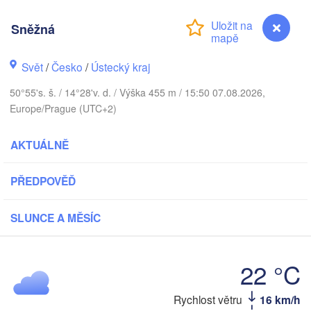
Aarhus
Sněžná
SKO
København
Svět
/
Česko
/
Ústecký kraj
50°55's. š. / 14°28'v. d. / Výška 455 m / 15:50 07.08.2026,
Europe/Prague (UTC+2)
Gdańsk
Koszalin
Rostock
AKTUÁLNĚ
amburg
Szczecin
PŘEDPOVĚĎ
Bydgoszcz
SLUNCE A MĚSÍC
Berlin
Poznań
nover
Zielona Góra
Ł
POL
22 °C
NĚMECKO
Leipzig
sel
Wrocław
Sněžná
Rychlost větru
16 km/h