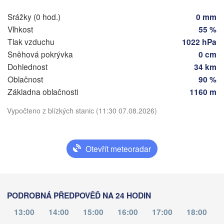
Srážky (0 hod.)
0 mm
ain
Praha
Vlhkost
55 %
ČESKO
Tlak vzduchu
1022 hPa
Nürnberg
Sněhová pokrývka
0 cm
Brno
Dohlednost
34 km
rt
Oblačnost
90 %
SLOVEN
Stáhnout aplikaci
Linz
Wien
München
Základna oblačnosti
1160 m
Salzburg
Vypočteno z blízkých stanic (11:30 07.08.2026)
Teplota
Budape
RAKOUSKO
Graz
MAĎAR
2 m nad zemí
Otevřít meteoradar
Pécs
Ljubljana
út
st
čt
pá
so
ne
po
Zagreb
o
04. srp
Verona
05. srp
Venezia
06. srp
07. srp
08. srp
09. srp
10. srp
PODROBNÁ PŘEDPOVĚĎ NA 24 HODIN
CHORVATSKO
Banja Luka
07
08
09
10
11
12
13
:00
:00
:00
:00
:00
:00
:00
13:00
14:00
15:00
16:00
17:00
18:00
Bologna
BOSNA A 

HERCEGOVINA