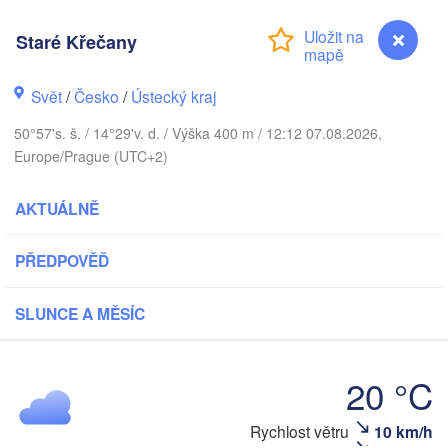
Aarhus
Staré Křečany
SKO
København
Svět
/
Česko
/
Ústecký kraj
50°57's. š. / 14°29'v. d. / Výška 400 m / 12:12 07.08.2026,
Europe/Prague (UTC+2)
Gdańsk
Koszalin
Rostock
AKTUÁLNĚ
amburg
Szczecin
PŘEDPOVĚĎ
Bydgoszcz
SLUNCE A MĚSÍC
Berlin
Poznań
nover
Zielona Góra
Ł
POL
20 °C
NĚMECKO
Leipzig
sel
Wrocław
Staré Křečany
Rychlost větru
10 km/h