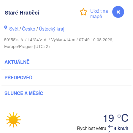
Aarhus
Staré Hraběcí
NSKO
København
Svět
/
Česko
/
Ústecký kraj
50°58's. š. / 14°24'v. d. / Výška 414 m / 07:49 10.08.2026,
Europe/Prague (UTC+2)
Gdańsk
Koszalin
Rostock
AKTUÁLNĚ
Hamburg
Szczecin
PŘEDPOVĚĎ
Bydgoszcz
SLUNCE A MĚSÍC
Berlin
Poznań
nnover
Zielona Góra
Ł
19 °C
POL
NĚMECKO
Leipzig
ssel
Wrocław
Rychlost větru
4 km/h
Staré Hraběcí