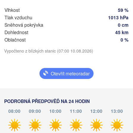
Vlhkost
59 %
Main
Praha
Tlak vzduchu
1013 hPa
ČESKO
Sněhová pokrývka
0 cm
Nürnberg
Dohlednost
45 km
Brno
Oblačnost
0 %
art
SLOVE
Stáhnout aplikaci
Vypočteno z blízkých stanic (07:00 10.08.2026)
Linz
Wien
München
Salzburg
Teplota
Budap
RAKOUSKO
Otevřít meteoradar
Graz
MAĎA
2 m nad zemí
Pécs
Ljubljana
pá
so
ne
po
út
st
čt
PODROBNÁ PŘEDPOVĚĎ NA 24 HODIN
Zagreb
no
07. srp
08. srp
09. srp
10. srp
11. srp
12. srp
13. srp
Verona
Venezia
08:00
09:00
10:00
11:00
12:00
13:00
CHORVATSKO
Banja Luka
03
04
05
06
07
08
09
:00
:00
:00
:00
:00
:00
:00
Bologna
BOSNA A 

a
HERCEGOVINA