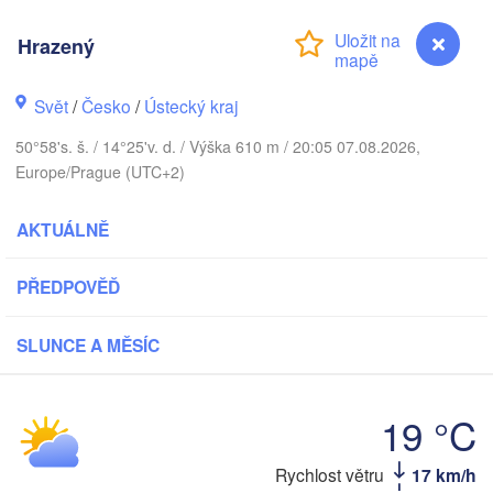
Aarhus
Hrazený
SKO
København
Svět
/
Česko
/
Ústecký kraj
50°58's. š. / 14°25'v. d. / Výška 610 m / 20:05 07.08.2026,
Europe/Prague (UTC+2)
Gdańsk
Koszalin
Rostock
AKTUÁLNĚ
Hamburg
Szczecin
PŘEDPOVĚĎ
Bydgoszcz
SLUNCE A MĚSÍC
Berlin
Poznań
nnover
Zielona Góra
Ł
19 °C
POL
NĚMECKO
Leipzig
sel
Wrocław
Rychlost větru
17 km/h
Hrazený