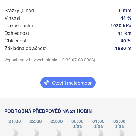
Srážky (0 hod.)
0 mm
Main
Praha
Vlhkost
44 %
ČESKO
Tlak vzduchu
1020 hPa
Nürnberg
Dohlednost
41 km
Brno
Oblačnost
40 %
rt
Základna oblačnosti
1880 m
SLOVEN
Stáhnout aplikaci
Linz
Wien
München
Vypočteno z blízkých stanic (19:30 07.08.2026)
Salzburg
Teplota
Budap
RAKOUSKO
Graz
MAĎA
Otevřít meteoradar
2 m nad zemí
Pécs
Ljubljana
út
st
čt
pá
so
ne
po
Zagreb
o
04. srp
05. srp
06. srp
07. srp
08. srp
09. srp
10. srp
PODROBNÁ PŘEDPOVĚĎ NA 24 HODIN
Verona
Venezia
21:00
22:00
23:00
00:00
01:00
02:00
CHORVATSKO
Banja Luka
15
16
17
18
19
20
21
zítra
zítra
zítra
:00
:00
:00
:00
:00
:00
:00
Bologna
BOSNA A 

HERCEGOVINA