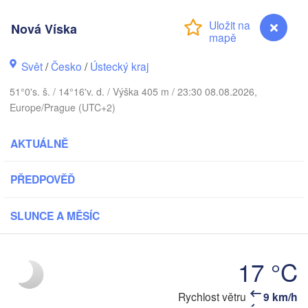
Aarhus
Nová Víska
NSKO
København
Svět
/
Česko
/
Ústecký kraj
51°0's. š. / 14°16'v. d. / Výška 405 m / 23:30 08.08.2026,
Europe/Prague (UTC+2)
Gdańsk
Koszalin
Rostock
AKTUÁLNĚ
Hamburg
Szczecin
PŘEDPOVĚĎ
Bydgoszcz
SLUNCE A MĚSÍC
Berlin
Poznań
annover
Zielona Góra
17 °C
PO
NĚMECKO
Leipzig
ssel
Wrocław
Rychlost větru
9 km/h
Nová Víska