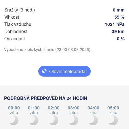
Srážky (3 hod.)
0 mm
 Main
Praha
Vlhkost
55 %
Tlak vzduchu
1021 hPa
ČESKO
Nürnberg
Dohlednost
39 km
Brno
Oblačnost
0 %
gart
SLOVE
Stáhnout aplikaci
Vypočteno z blízkých stanic (23:00 08.08.2026)
Linz
Wien
München
Salzburg
Teplota
Budap
RAKOUSKO
Otevřít meteoradar
Graz
MAĎA
2 m nad zemí
Pécs
Ljubljana
st
čt
pá
so
ne
po
út
PODROBNÁ PŘEDPOVĚĎ NA 24 HODIN
Zagreb
05. srp
06. srp
07. srp
08. srp
09. srp
10. srp
11. srp
no
Verona
Venezia
00:00
01:00
02:00
03:00
04:00
05:00
zítra
zítra
zítra
zítra
zítra
zítra
CHORVATSKO
19
20
21
22
23
00
01
Banja Luka
:00
:00
:00
:00
:00
:00
:00
Bologna
BOSNA A 

a