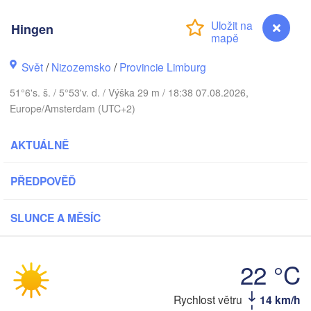
Hingen
Aarhus
DÁNSKO
Svět
/
Nizozemsko
/
Provincie Limburg
51°6's. š. / 5°53'v. d. / Výška 29 m / 18:38 07.08.2026,
Europe/Amsterdam (UTC+2)
AKTUÁLNĚ
Hamburg
PŘEDPOVĚĎ
Groningen
Bremen
V
SLUNCE A MĚSÍC
orwich
Hannover
NIZOZEMSKO
22 °C
NĚMEC
Kassel
Hingen
Rychlost větru
14 km/h
Bruxelles 

Köln