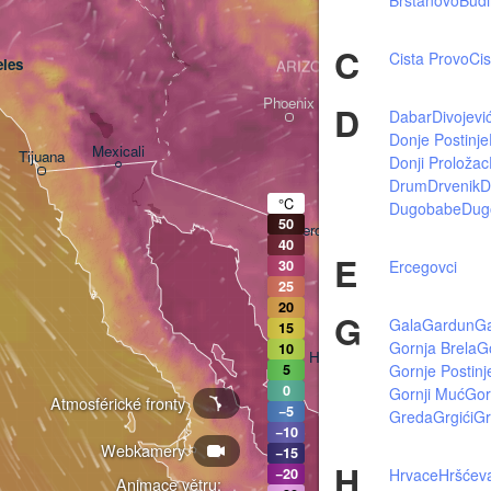
C
Cista Provo
Cis
les
ARIZONA
Phoenix
D
Dabar
Divojević
Donje Postinje
Mexicali
Tijuana
Donji Proložac
Tucson
Drum
Drvenik
D
°C
Dugobabe
Dug
50
Heroica Nogales
40
E
Ercegovci
30
25
20
G
Gala
Gardun
Ga
15
Gornja Brela
G
10
Hermosillo
Gornje Postinj
5
0
Gornji Muć
Gor
Atmosférické fronty
−5
Greda
Grgići
Gr
−10
Webkamery
Ciudad Obregón
−15
H
Hrvace
Hršćev
−20
Animace větru: