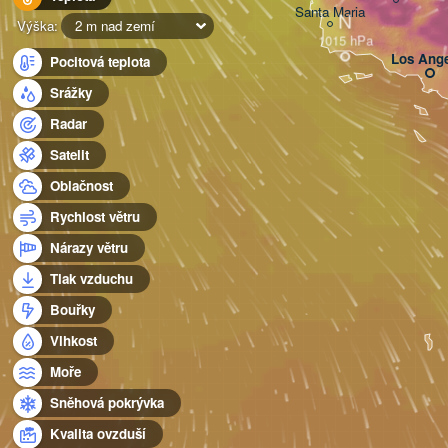
Santa Maria
N
Výška:
2 m nad zemí
Los Ange
Pocitová teplota
Srážky
Radar
Satelit
Oblačnost
Rychlost větru
Nárazy větru
Tlak vzduchu
Bouřky
Vlhkost
Moře
Sněhová pokrývka
Kvalita ovzduší