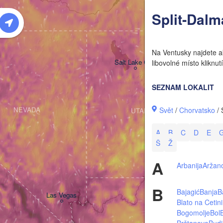
W
Split-Dalm
Na Ventusky najdete ak
Salt Lake City
libovolné místo klikn
SEZNAM LOKALIT
Svět
/
Chorvatsko
/ 
NEVADA
UTAH
A
B
C
D
E
Š
Ž
A
Arbanija
Aržan
B
Bajagić
Banja
B
Las Vegas
Blato na Cetini
Bogomolje
Bol
Brštanovo
Budi