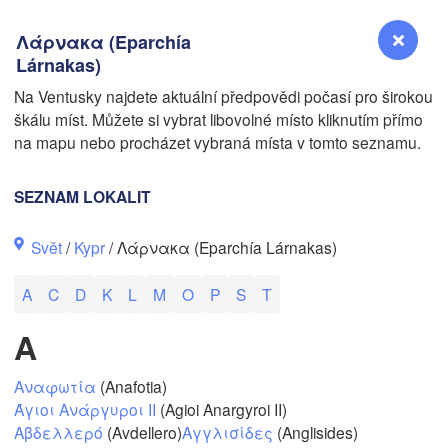
Λάρνακα (Eparchía
Lárnakas)
Na Ventusky najdete aktuální předpovědi počasí pro širokou
škálu míst. Můžete si vybrat libovolné místo kliknutím přímo
Reno
na mapu nebo procházet vybraná místa v tomto seznamu.
N
NEVADA
SEZNAM LOKALIT
Svět
/
Kypr
/ Λάρνακα (Eparchía Lárnakas)
San Jose
CALIFORNIA
A
C
D
K
L
M
O
P
S
T
Fresno
Las Vegas
A
Bakersfield
Aναφωτία
(Anafotia)
Santa Maria
Άγιοι Ανάργυροι ΙΙ
(Agioi Anargyroi II)
Αβδελλερό
(Avdellero)
Αγγλισίδες
(Anglisides)
Los Angeles