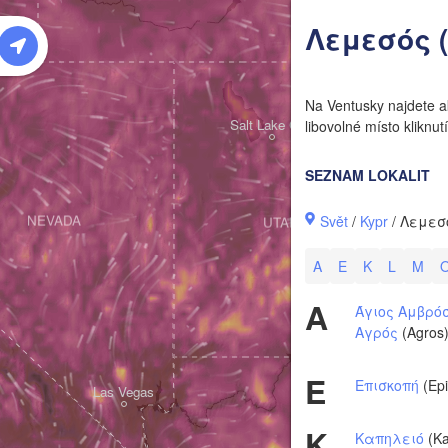
W
Λεμεσός (L
Na Ventusky najdete ak
Salt Lake City
libovolné místo klikn
SEZNAM LOKALIT
Svět
/
Kypr
/ Λεμεσός
NEVADA
UTAH
A
E
K
L
M
A
Άγιος Αμβρό
Αγρός
(Agros
E
Επισκοπή
(Epi
Las Vegas
K
Καπηλειό
(Ka