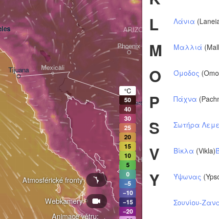
L
Λάνια
(Lanei
les
ARIZONA
M
Phoenix
Μαλλιά
(Mall
Mexicali
O
Tijuana
Όμοδος
(Omo
Tucson
°C
P
Πάχνα
(Pach
50
Heroica Nogales
40
30
S
Σωτήρα Λεμ
25
20
15
V
Βίκλα
(Vikla)
10
Hermosillo
5
Y
0
Ύψωνας
(Yps
Atmosférické fronty
−5
−10
Webkamery
Ciudad Obregón
Σουνίου-Ζαν
−15
−20
Animace větru: