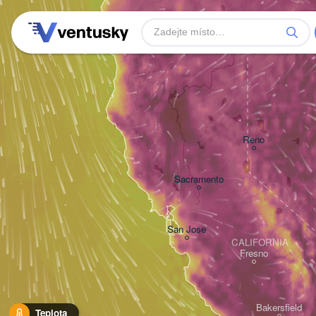
Reno
Sacramento
San Jose
CALIFORNIA
Fresno
Bakersfield
Teplota