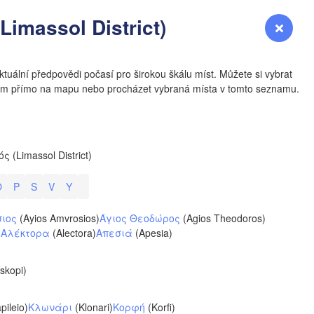
YOMING
imassol District)
Přihlášení
Premium
myVentusky
Předpověď
NEBRASKA
tuální předpovědi počasí pro širokou škálu míst. Můžete si vybrat
utím přímo na mapu nebo procházet vybraná místa v tomto seznamu.
Denver
 (Limassol District)
COLORADO
O
P
S
V
Y
KANS
σιος
(Ayios Amvrosios)
Άγιος Θεοδώρος
(Agios Theodoros)
N
)
Αλέκτορα
(Alectora)
Απεσιά
(Apesia)
skopi)
OKLAH
Ok
pileio)
Κλωνάρι
(Klonari)
Κορφή
(Korfi)
Amarillo