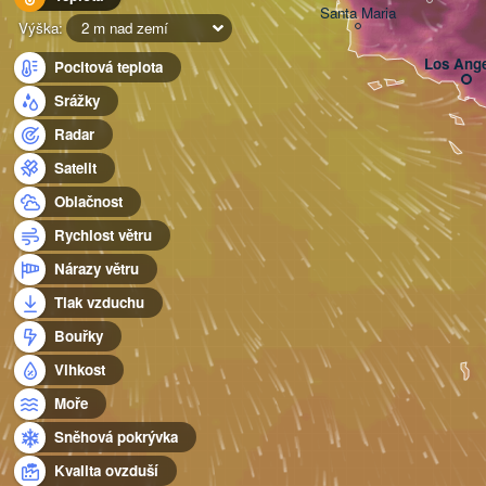
Santa Maria
Výška:
2 m nad zemí
Los Ange
Pocitová teplota
Srážky
Radar
Satelit
Oblačnost
Rychlost větru
Nárazy větru
Tlak vzduchu
Bouřky
Vlhkost
Moře
Sněhová pokrývka
Kvalita ovzduší