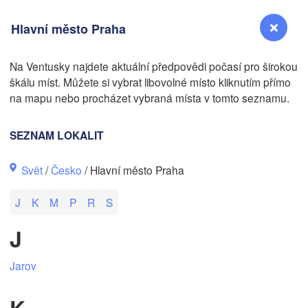
Hlavní město Praha
Na Ventusky najdete aktuální předpovědi počasí pro širokou
N
škálu míst. Můžete si vybrat libovolné místo kliknutím přímo
Reno
na mapu nebo procházet vybraná místa v tomto seznamu.
NEVADA
Sacramento
SEZNAM LOKALIT
Svět
/
Česko
/ Hlavní město Praha
San Jose
CALIFORNIA
J
K
M
P
R
S
Fresno
Las Vegas
J
Bakersfield
Jarov
Santa Maria
K
Los Angeles