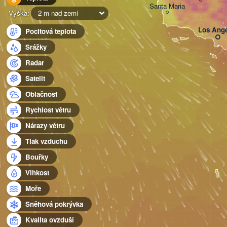
Santa Maria
Výška:
2 m nad zemí
Los Ange
Pocitová teplota
Srážky
Radar
Satelit
Oblačnost
Rychlost větru
Nárazy větru
Tlak vzduchu
Bouřky
Vlhkost
Moře
Sněhová pokrývka
Kvalita ovzduší