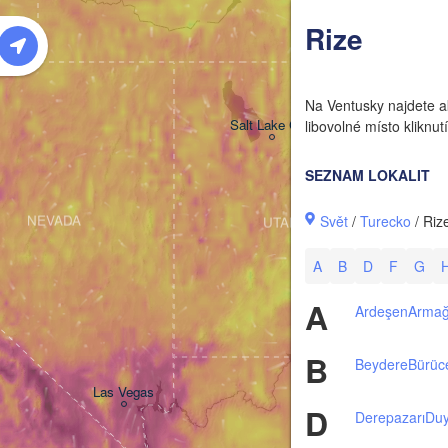
W
Rize
Na Ventusky najdete ak
Salt Lake City
libovolné místo klikn
SEZNAM LOKALIT
Svět
/
Turecko
/ Riz
NEVADA
UTAH
A
B
D
F
G
A
Ardeşen
Arma
B
Beydere
Bürüc
Las Vegas
D
Derepazarı
Duy