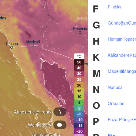
F
Fındıklı
V
les
ARIZONA
G
Gündoğan
Gün
Phoenix
H
Hemşin
Hoşde
Mexicali
Tijuana
Tucson
K
Kalkandere
Ka
°C
50
Heroica Nogales
40
M
Madenli
Manga
30
25
N
20
Nurluca
15
10
Hermosillo
O
5
Ortaalan
0
Atmosférické fronty
−5
P
Pazar
Pirinçlik
P
−10
Webkamery
Ciudad Obregón
−15
−20
Animace větru:
Rize