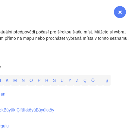
YOMING
Přihlášení
Premium
myVentusky
Předpověď
NEBRASKA
tuální předpovědi počasí pro širokou škálu míst. Můžete si vybrat
utím přímo na mapu nebo procházet vybraná místa v tomto seznamu.
Denver
e
COLORADO
H
K
M
N
O
P
R
S
U
Y
Z
Ç
Ö
İ
Ş
KANS
ğan
ek
Büyük Çiftlikköyü
Büyükköy
OKLAH
gulu
Ok
Amarillo