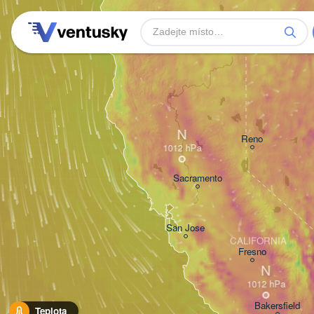
N
Reno
Sacramento
San Jose
CALIFORNIA
Fresno
N
Bakersfield
Teplota