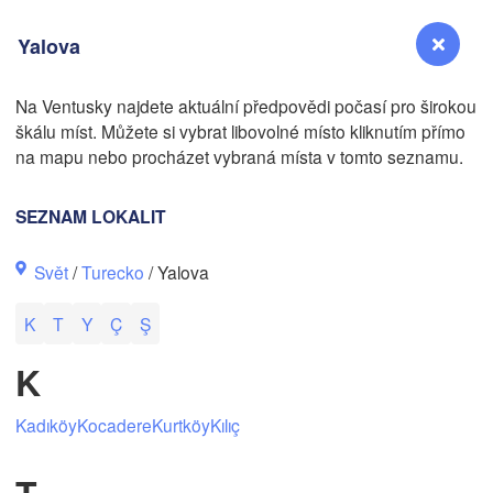
Yalova
Na Ventusky najdete aktuální předpovědi počasí pro širokou
škálu míst. Můžete si vybrat libovolné místo kliknutím přímo
Reno
na mapu nebo procházet vybraná místa v tomto seznamu.
NEVADA
Sacramento
SEZNAM LOKALIT
Svět
/
Turecko
/ Yalova
San Jose
CALIFORNIA
K
T
Y
Ç
Ş
Fresno
Las Vegas
K
N
Kadıköy
Kocadere
Kurtköy
Kılıç
Santa Maria
T
Los Angeles