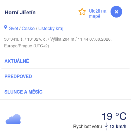
Aarhus
DÁNSKO
Horní Jiřetín
København
Svět
/
Česko
/
Ústecký kraj
50°34's. š. / 13°32'v. d. / Výška 284 m / 11:44 07.08.2026,
Gd
Europe/Prague (UTC+2)
Koszalin
Rostock
AKTUÁLNĚ
Hamburg
Szczecin
Bydgosz
emen
PŘEDPOVĚĎ
Berlin
Poznań
Hannover
SLUNCE A MĚSÍC
Zielona Góra
NĚMECKO
Leipzig
19 °C
Kassel
Wrocław
Dresden
Rychlost větru
12 km/h
Horní Jiřetín