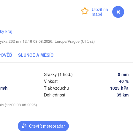
Přihlášení
Premium
myVentusky
Předpověď
TYŠSKO
ký kraj
Daugavpils
 / Výška 262 m / 12:16 08.08.2026, Europe/Prague (UTC+2)
Віцебск

(Viciebsk)
Смоленск

POVĚĎ
SLUNCE A MĚSÍC
(Smolensk)
Vilnius
Мінск

Магілёў

Srážky (1 hod.)
0 mm
(Minsk)
(Mahilioŭ)
Vlhkost
40 %
km/h
Tlak vzduchu
1023 hPa
Брян
BĚLORUSKO
Бабруйск

Баранавічы

(Bry
Dohlednost
35 km
(Babrujsk)
(Baranavičy)
Салігорск

(Salihorsk)
nic (11:00 08.08.2026)
Гомель

(Homieĺ)
Пінск

Мазыр

(Pinsk)
(Mazyr)
Otevřít meteoradar
Чернігів

(Chernihiv)