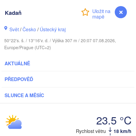
DÁNSKO
København
Kadaň
Svět
/
Česko
/
Ústecký kraj
50°22's. š. / 13°16'v. d. / Výška 307 m / 20:07 07.08.2026,
Koszalin
Europe/Prague (UTC+2)
Rostock
Hamburg
AKTUÁLNĚ
Szczecin
Bydgo
Bremen
PŘEDPOVĚĎ
Berlin
Poznań
Hannover
SLUNCE A MĚSÍC
Zielona Góra
NĚMECKO
Leipzig
Kassel
23.5 °C
Wrocław
Dresden
Kadaň
Rychlost větru
18 km/h