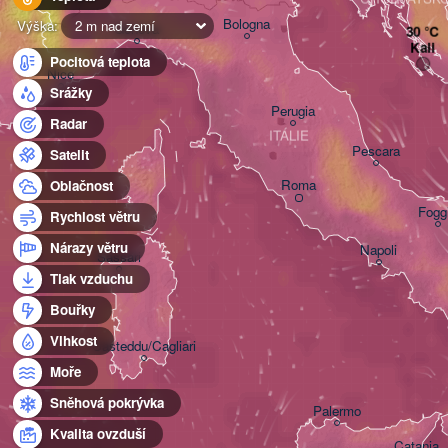
Bologna
Výška:
2 m nad zemí
Genova
Kali
Pocitová teplota
Nice
Srážky
Perugia
Radar
ITÁLIE
Pescara
Satelit
Roma
Oblačnost
Fogg
Rychlost větru
Nárazy větru
Napoli
Sassari
Tlak vzduchu
Bouřky
Vlhkost
Casteddu/Cagliari
Moře
Sněhová pokrývka
Palermo
Kvalita ovzduší
Catania