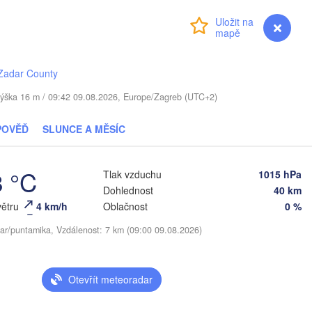
Суми

Přihlášení
Premium
myVentusky
Předpověď
(Sumy)
Рівне

Київ

(Rivne)
Житомир

(Kyiv)
(Zhytomyr)
Zadar County
Полтава

Черкаси

Хмельницький

(Poltava)
 / Výška 16 m / 09:42 09.08.2026, Europe/Zagreb (UTC+2)
Вінниця

(Cherkasy)
(Khmelnytskyi)
Кременчук

(Vinnytsia)


(Kremenchuk)
k)
POVĚĎ
SLUNCE A MĚSÍC
Кропивницький

UKRAJINA
Дніпро

рнівці

(Kropyvnytskyi)
(Dnipro
ernivtsi)
Кривий Ріг

8 °C
(Kryvyi Rih)
Tlak vzduchu
1015 hPa
Dohlednost
40 km
Миколаїв

větru
4 km/h
Oblačnost
0 %
Меліто
MOLDAVSKO
Chișinău
(Mykolaiv)
(Melit
Одеса

ar/puntamika, Vzdálenost: 7 km (09:00 09.08.2026)
(Odesa)
șov
Otevřít meteoradar
KO
Galați