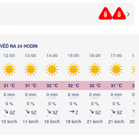
Севастополь

(Sevastopol)
București
Constanța
Варна

(Varna)
SKO
ĚĎ NA 24 HODIN
12:00
13:00
14:00
15:00
16:00
17:00
18:
İstanbul
Tekirdağ
Sakarya
Çorum
31 °C
31 °C
32 °C
32 °C
32 °C
31 °C
31 
Çanakkale
Ankara
0 mm
0 mm
0 mm
0 mm
0 mm
0 mm
0 
Balıkesir
0 %
0 %
0 %
0 %
0 %
0 %
0 
TURE
SZ
SZ
SZ
Z
SZ
SZ
Afyonkarahisar
Kay
10 km/h
11 km/h
16 km/h
18 km/h
21 km/h
21 km/h
20 k
İzmir
Aksaray
Konya
Denizli