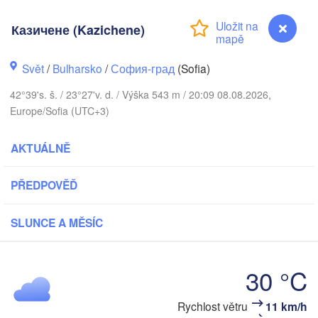
(Vinn
Івано-Франківськ

(Ivano-Frankivsk)
Košice
Казичене (Kazichene)
Чернівці

OVENSKO
(Chernivtsi)
Svět
/
Bulharsko
/
София-град
(Sofia)
Debrecen
udapest
42°39's. š. / 23°27'v. d. / Výška 543 m / 20:09 08.08.2026,
MOLD
C
Europe/Sofia (UTC+3)
AĎARSKO
Cluj-Napoca
Szeged
AKTUÁLNĚ
s
Sibiu
Brașov
RUMUNSKO
Galaț
PŘEDPOVĚĎ
Београд

(Beograd)
SLUNCE A MĚSÍC
București
 

Craiova
Co
VINA
SRBSKO
evo
Плевен

Ниш

30 °C
Варна

(Pleven)
(Niš)
(Varna
Rychlost větru
11 km/h
Казичене (Kazichene)
BULHARSKO
Podgorica