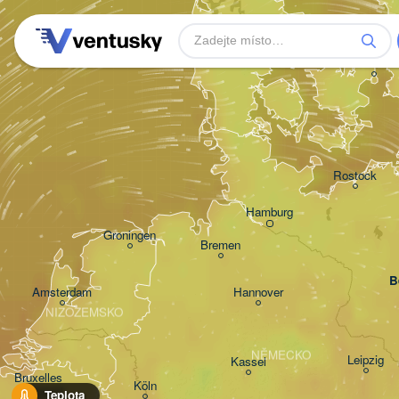
Aarhus
DÁNSKO
Københav
Rostock
Hamburg
Groningen
Bremen
B
Amsterdam
Hannover
NIZOZEMSKO
NĚMECKO
Leipzig
Kassel
Bruxelles 

Köln
- Brussel
Teplota