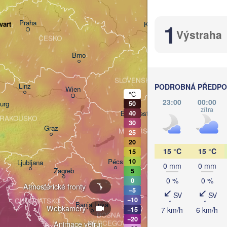
Praha
1
vart
Kraków
Rzeszów
Výstraha
ČESKO
Brno
Košice
SLOVENSKO
Linz
PODROBNÁ PŘEDPOV
Wien
°C
23:00
00:00
urg
50
zítra
Debrecen
Budapest
40
RAKOUSKO
30
Graz
MAĎARSKO
25
C
20
15 °C
15 °C
15
Szeged
Pécs
10
Ljubljana
0 mm
0 mm
Zagreb
5
0 %
0 %
0
Atmosférické fronty
−5
SV
SV
Београд

−10
CHORVATSKO
(Beograd)
Banja Luka
Webkamery
7 km/h
6 km/h
−15
BOSNA A 

−20
HERCEGOVINA
Animace větru: