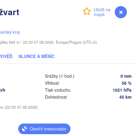
žvart
Přihlášení
Premium
myVentusky
Předpověď
iauliai
Daugavpils
Віцебск

varský kraj
(Viciebsk)
LITVA
Смоленск

 / Výška 665 m / 22:33 07.08.2026, Europe/Prague (UTC+2)
(Smolensk)
Vilnius
POVĚĎ
SLUNCE A MĚSÍC
Мінск

Магілёў

(Minsk)
(Mahilioŭ)
Гродна

(Hrodna)
Srážky (1 hod.)
0 mm
BĚLORUSKO
Бабруйск

Баранавічы

(Babrujsk)
(Baranavičy)
Vlhkost
56 %
Салігорск

m/h
Tlak vzduchu
1021 hPa
(Salihorsk)
Гомель

Dohlednost
45 km
(Homieĺ)
Пінск

Брэст

Мазыр

(Pinsk)
(Brest)
(Mazyr)
nic (22:00 07.08.2026)
Чернігів

(Chernihiv)
Otevřít meteoradar
Рівне
