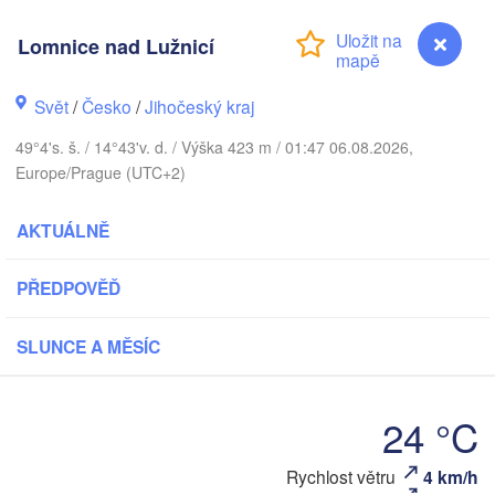
Lomnice nad Lužnicí
Gdańsk
Koszalin
Rostock
Svět
/
Česko
/
Jihočeský kraj
mburg
Szczecin
49°4's. š. / 14°43'v. d. / Výška 423 m / 01:47 06.08.2026,
Bydgoszcz
Europe/Prague (UTC+2)
Berlin
Poznań
over
AKTUÁLNĚ
Zielona Góra
Łód
POLS
PŘEDPOVĚĎ
ĚMECKO
Leipzig
el
Wrocław
Dresden
SLUNCE A MĚSÍC
in
Praha
K
24 °C
ČESKO
Nürnberg
Brno
Rychlost větru
4 km/h
Lomnice nad Lužnicí