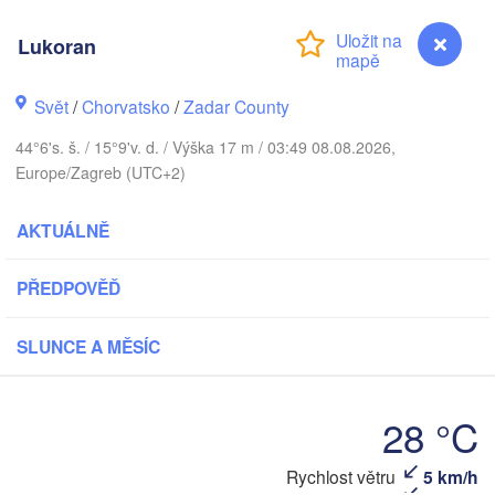
Praha
Kra
Lukoran
ČESKO
Nürnberg
Svět
/
Chorvatsko
/
Zadar County
Brno
44°6's. š. / 15°9'v. d. / Výška 17 m / 03:49 08.08.2026,
SLOVENSKO
Europe/Zagreb (UTC+2)
Linz
Wien
München
Salzburg
AKTUÁLNĚ
Budapest
RAKOUSKO
Graz
MAĎARSK
PŘEDPOVĚĎ
Sz
Pécs
Ljubljana
SLUNCE A MĚSÍC
Zagreb
Verona
Venezia
Б
28 °C
CHORVATSKO
(
Banja Luka
Bologna
BOSNA A 

HERCEGOVINA
Rychlost větru
5 km/h
Lukoran