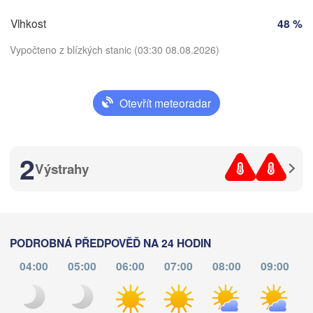
Sarajevo
Split
Vlhkost
48 %
Perugia
Vypočteno z blízkých stanic (03:30 08.08.2026)
ITÁLIE
Pescara
Podgorica
Roma
Otevřít meteoradar
Foggia
Tira
Stáhnout aplikaci
ALB
Napoli
2
Teplota
Výstrahy
N
ri
2 m nad zemí
st
čt
pá
so
ne
po
út
PODROBNÁ PŘEDPOVĚĎ NA 24 HODIN
Palermo
05. srp
06. srp
07. srp
08. srp
09. srp
10. srp
11. srp
04:00
05:00
06:00
07:00
08:00
09:00
Catania
ت

23
00
01
02
03
04
05
:00
:00
:00
:00
:00
:00
:00
nis)