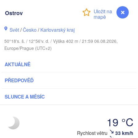
DÁNSKO
København
Ostrov
Svět
/
Česko
/
Karlovarský kraj
50°18's. š. / 12°56'v. d. / Výška 402 m / 21:59 06.08.2026,
Koszalin
Rostock
Europe/Prague (UTC+2)
Hamburg
Szczecin
AKTUÁLNĚ
Byd
Bremen
PŘEDPOVĚĎ
Berlin
Poznań
Hannover
SLUNCE A MĚSÍC
Zielona Góra
NĚMECKO
Leipzig
Kassel
Wrocław
19 °C
Dresden
Ostrov
Rychlost větru
33 km/h
kfurt am Main