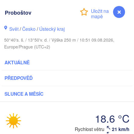
Aarhus
Proboštov
DÁNSKO
København
Svět
/
Česko
/
Ústecký kraj
50°40's. š. / 13°50'v. d. / Výška 250 m / 10:51 09.08.2026,
Europe/Prague (UTC+2)
Gda
Koszalin
Rostock
AKTUÁLNĚ
Hamburg
Szczecin
Bydgoszc
men
PŘEDPOVĚĎ
Berlin
Poznań
Hannover
SLUNCE A MĚSÍC
Zielona Góra
18.6 °C
NĚMECKO
Leipzig
Kassel
Wrocław
Dresden
Proboštov
Rychlost větru
21 km/h