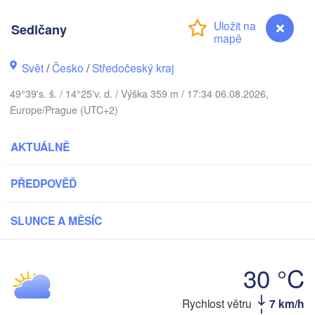
Sedlčany
Gdańsk
Svět
/
Česko
/
Středočeský kraj
Koszalin
Rostock
49°39's. š. / 14°25'v. d. / Výška 359 m / 17:34 06.08.2026,
Hamburg
Europe/Prague (UTC+2)
Szczecin
Bydgoszcz
AKTUÁLNĚ
Berlin
Poznań
nnover
PŘEDPOVĚĎ
Zielona Góra
Ł
POL
NĚMECKO
SLUNCE A MĚSÍC
Leipzig
sel
Wrocław
Dresden
30 °C
Main
Praha
Sedlčany
Rychlost větru
7 km/h
ČESKO
Nürnberg