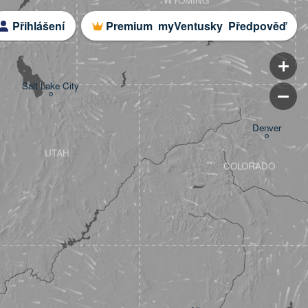
WYOMING
Přihlášení
Premium
myVentusky
Předpověď
Salt Lake City
Denver
UTAH
COLORADO