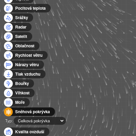
Pocitová teplota
Srážky
Radar
Satelit
Oblačnost
Rychlost větru
Nárazy větru
Tlak vzduchu
Bouřky
Vlhkost
Moře
Sněhová pokrývka
Typ:
Celková pokrývka
Kvalita ovzduší