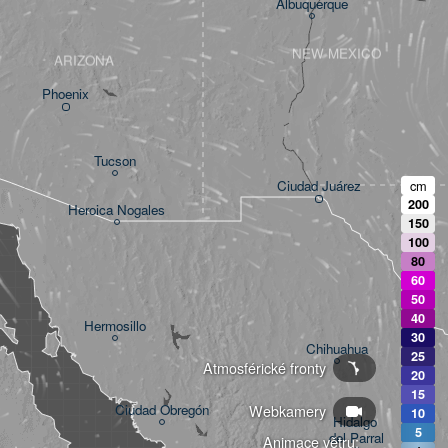
Albuquerque
NEW MEXICO
ARIZONA
Phoenix
Tucson
Ciudad Juárez
cm
200
Heroica Nogales
150
100
80
60
50
40
Hermosillo
30
Chihuahua
25
Atmosférické fronty
20
15
Webkamery
Ciudad Obregón
10
Hidalgo 

5
del Parral
Animace větru: