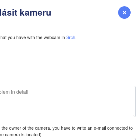
lásit kameru
Přihlášení
Premium
myVentusky
Předpověď
NEBRASKA
that you have with the webcam in
Srch
.
Denver
COLORADO
KANSAS
V
Wi
N
OKLAHOMA
e the owner of the camera, you have to write an e-mail connected to
Oklaho
he camera is located)
Amarillo
Albuquerque