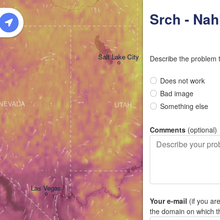
Srch - Nah
Salt Lake City
Describe the problem 
Does not work
Bad image
NEVADA
UTAH
Something else
Comments
(optional)
Las Vegas
Your e-mail
(if you ar
the domain on which t