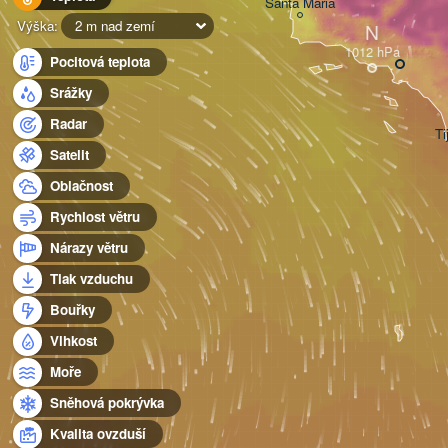
Santa Maria
Výška:
2 m nad zemí
N
Pocitová teplota
Srážky
Radar
Ti
Satelit
Oblačnost
Rychlost větru
Nárazy větru
Tlak vzduchu
Bouřky
Vlhkost
Moře
Sněhová pokrývka
Kvalita ovzduší