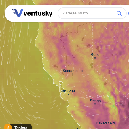
Reno
Sacramento
San Jose
CALIFORNIA
Fresno
Bakersfield
Teplota