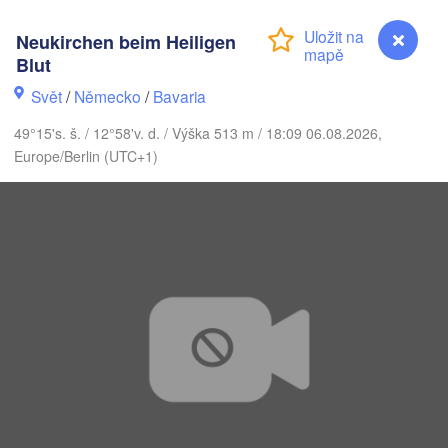
Neukirchen beim Heiligen
Blut
Koszalin
Rostock
Svět
/
Německo
/
Bavaria
Hamburg
Szczecin
49°15's. š. / 12°58'v. d. / Výška 513 m / 18:09 06.08.2026,
Byd
Bremen
Europe/Berlin (UTC+1)
Berlin
Poznań
Hannover
Zielona Góra
NĚMECKO
Leipzig
Kassel
Wrocław
Dresden
kfurt am Main
Praha
ČESKO
Nürnberg
Neukirchen beim Heiligen ...
Brno