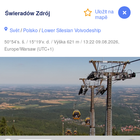
us
Świeradów Zdrój
København
Svět
/
Polsko
/
Lower Silesian Voivodeship
Кали
50°54's. š. / 15°19'v. d. / Výška 621 m / 13:22 09.08.2026,
(Kal
Europe/Warsaw (UTC+1)
Gdańsk
Koszalin
Rostock
Ol
rg
Szczecin
Bydgoszcz
Berlin
Poznań
r
Zielona Góra
Łódź
POLSKO
ECKO
Leipzig
Wrocław
Dresden
Świeradów Zdrój