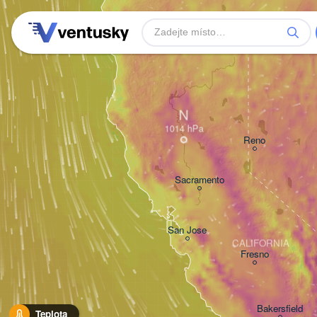
N
Reno
Sacramento
San Jose
CALIFORNIA
Fresno
Bakersfield
Teplota