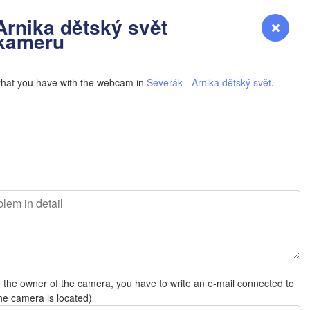
YOMING
Arnika dětský svět
Přihlášení
Premium
myVentusky
Předpověď
 kameru
NEBRASKA
that you have with the webcam in
Severák - Arnika dětský svět
.
Denver
COLORADO
KANS
N
e the owner of the camera, you have to write an e-mail connected to
OKLAH
he camera is located)
Ok
Amarillo