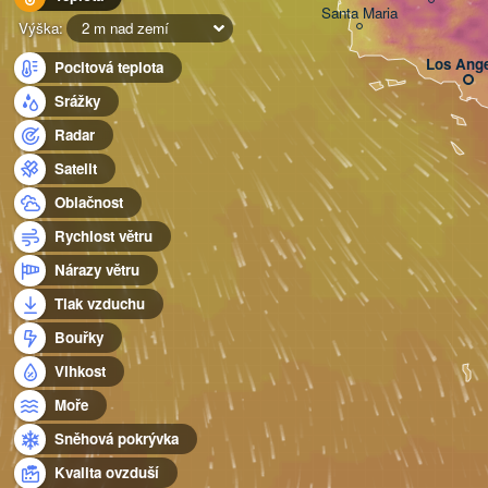
Santa Maria
Výška:
2 m nad zemí
Los Ange
Pocitová teplota
Srážky
Radar
Satelit
Oblačnost
Rychlost větru
Nárazy větru
Tlak vzduchu
Bouřky
Vlhkost
Moře
Sněhová pokrývka
Kvalita ovzduší