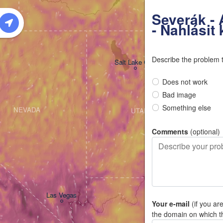
W
Severák - 
- Nahlásit
Describe the problem 
Salt Lake City
Does not work
Bad image
Something else
NEVADA
UTAH
Comments
(optional)
Las Vegas
Your e-mail
(if you ar
the domain on which t