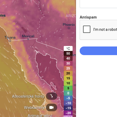
les
ARIZONA
Antispam
Phoenix
Mexicali
Tijuana
Tucson
°C
50
Heroica Nogales
40
30
25
20
15
10
Hermosillo
5
0
Atmosférické fronty
−5
N
−10
Webkamery
Ciudad Obregón
−15
−20
Animace větru: