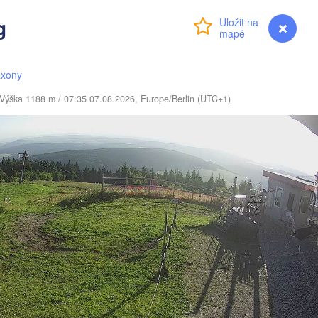
LOTYŠSKO
g
Přihlášení
Premium
myVentusky
Předpověď
liai
Daugavpils
axony
Віцебск

 / Výška 1188 m / 07:35 07.08.2026, Europe/Berlin (UTC+1)
(Viciebsk)
LITVA
Смоленск

(Smolensk)
Vilnius
Мінск

Магілёў

(Minsk)
(Mahilioŭ)
Гродна

(Hrodna)
BĚLORUSKO
Бабруйск

Баранавічы

(Babrujsk)
(Baranavičy)
Салігорск

(Salihorsk)
Гомель

(Homieĺ)
Пінск

Брэст

Мазыр

(Pinsk)
(Brest)
(Mazyr)
Чернігів

(Chernihiv)