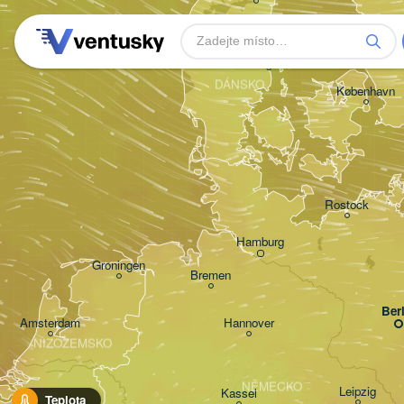
Aarhus
DÁNSKO
København
Rostock
Hamburg
Groningen
Bremen
Ber
Amsterdam
Hannover
NIZOZEMSKO
NĚMECKO
Leipzig
Kassel
Teplota