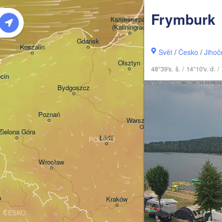
LITVA
Frymburk
Калининград

(Kaliningrad)
Gdańsk
Koszalin
Svět
/
Česko
/
Jihoč
Гродна

Olsztyn
(Hrodna)
48°39's. š. / 14°10'v. d
cin
Bydgoszcz
Poznań
Брэст

Warszawa
(Brest)
Zielona Góra
Łódź
POLSKO
Lublin
Wrocław
a
Львів

Kraków
Rzeszów
(Lviv)
ČESKO