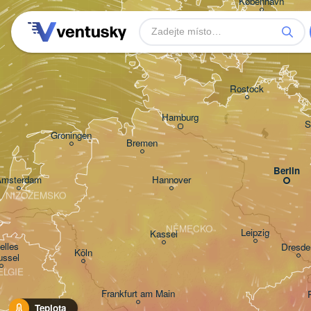
København
Rostock
Hamburg
S
Groningen
Bremen
Berlin
Amsterdam
Hannover
NIZOZEMSKO
NĚMECKO
Leipzig
Kassel
lles 

Dresde
Köln
ussel
ELGIE
Frankfurt am Main
Teplota